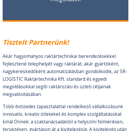
Tisztelt Partnerünk!
Akár hagyományos raktártechnikai berendezésekkel
fejlesztené telephelyét vagy raktárát, akár gyártóként,
nagykereskedőként automatizálásban gondolkodik, az SR-
LOGISTIC Raktártechnika Kft. standard és egyedi
megoldásokkal segíti raktározási és üzleti céljainak
megvalósításában.
Több évtizedes tapasztalattal rendelkező vállalkozásunk
innovatív, kreatív ötleteket és komplex szolgáltatásokat
kínál Önnek: a szaktanácsadástól a helyszíni felmérésen,
tervezésen, gyártáson át a kivitelezésig. A kivitelezés után