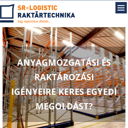
ANYAGMOZGATÁSI ÉS
RAKTÁROZÁSI
IGÉNYEIRE KERES EGYEDI
MEGOLDÁST?