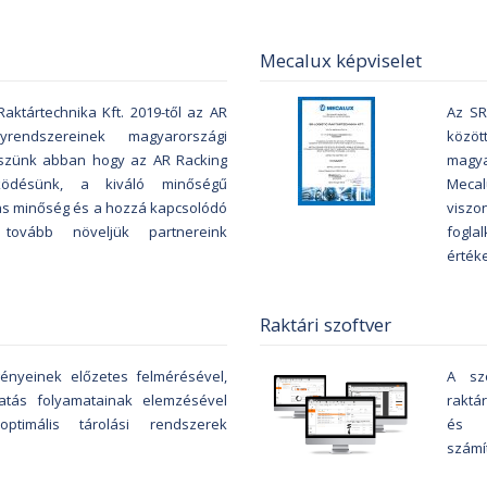
Mecalux képviselet
aktártechnika Kft. 2019-től az AR
Az SR
nyrendszereinek magyarországi
közö
iszünk abban hogy az AR Racking
magya
ködésünk, a kiváló minőségű
Mec
s minőség és a hozzá kapcsolódó
viszo
l tovább növeljük partnereink
fogl
értéke
Raktári szoftver
gényeinek előzetes felmérésével,
A szo
tás folyamatainak elemzésével
raktá
ptimális tárolási rendszerek
és r
számí