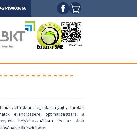
+3619000666
tomatizált raktár megoldást nyújt a tárolási
matok ellenőrzésére, optimalizálására, a
konyabb helykihasználásra és az áruk
lításának előkészítésére.