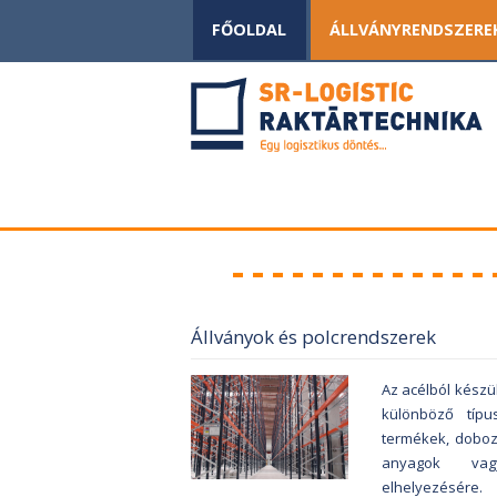
FŐOLDAL
ÁLLVÁNYRENDSZERE
Állványok és polcrendszerek
Az acélból készü
különböző típu
termékek, doboz
anyagok vag
elhelyezésére.