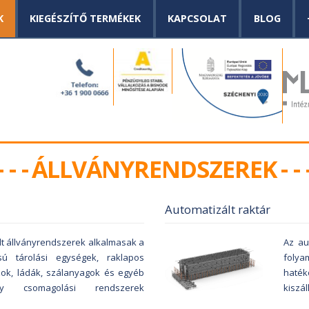
K
KIEGÉSZÍTŐ TERMÉKEK
KAPCSOLAT
BLOG
ÁLLVÁNYRENDSZEREK
Automatizált raktár
lt állványrendszerek alkalmasak a
Az
au
sú tárolási egységek, raklapos
folya
ok, ládák, szálanyagok és egyéb
haté
y csomagolási rendszerek
kiszál