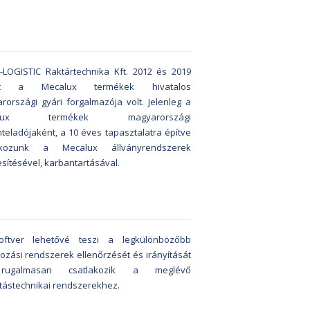
-LOGISTIC Raktártechnika Kft. 2012 és 2019
tt a Mecalux termékek hivatalos
rországi gyári forgalmazója volt.
Jelenleg a
alux termékek magyarországi
nteladójaként, a 10 éves tapasztalatra építve
alkozunk a Mecalux állványrendszerek
sítésével, karbantartásával.
ftver lehetővé teszi a legkülönbözőbb
rozási rendszerek ellenőrzését és irányítását
ugalmasan csatlakozik a meglévő
tástechnikai rendszerekhez.