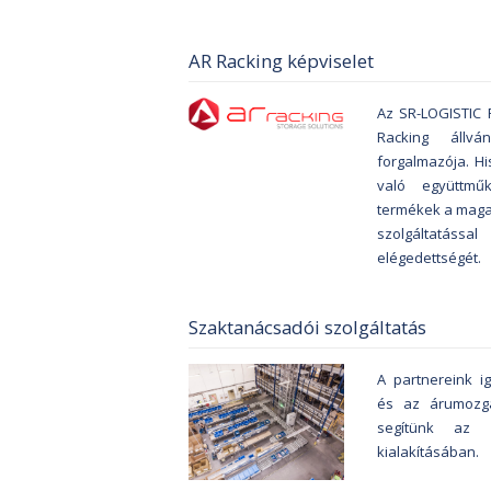
AR Racking képviselet
Az SR-LOGISTIC R
Racking állvá
forgalmazója. H
való együttmű
termékek a maga
szolgáltatássa
elégedettségét.
Szaktanácsadói szolgáltatás
A partnereink i
és az árumozga
segítünk az o
kialakításában.