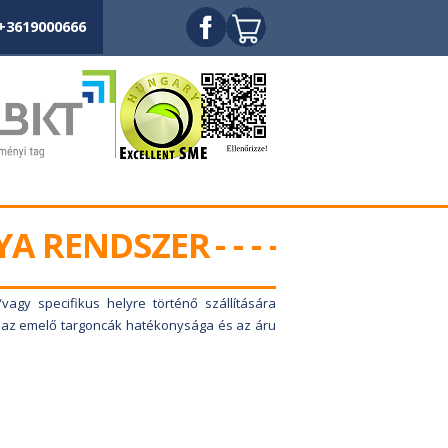
+3619000666
YA RENDSZER
vagy specifikus helyre történő szállítására
nt az emelő targoncák hatékonysága és az áru