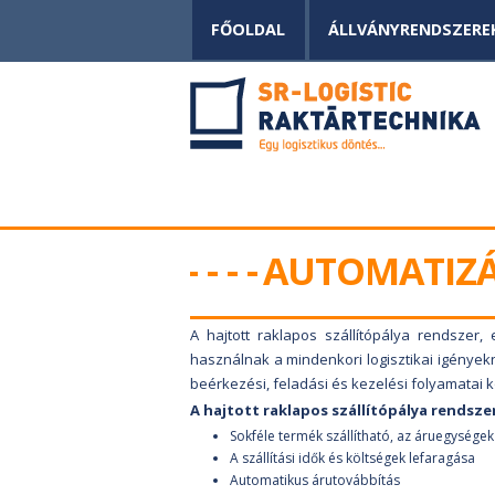
FŐOLDAL
ÁLLVÁNYRENDSZERE
AUTOMATIZÁ
A hajtott raklapos szállítópálya rendszer,
használnak a mindenkori logisztikai igények
beérkezési, feladási és kezelési folyamatai k
A hajtott raklapos szállítópálya rendsze
Sokféle termék szállítható, az áruegységek
A szállítási idők és költségek lefaragása
Automatikus árutovábbítás