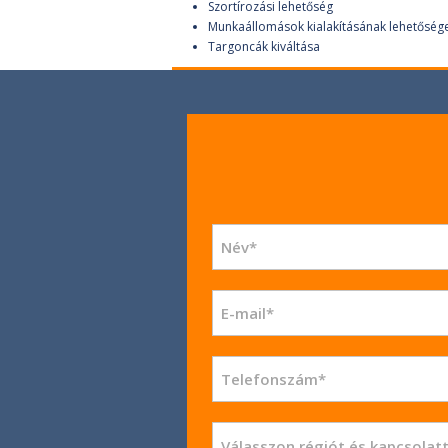
Szortírozási lehetőség
Munkaállomások kialakításának lehetőség
Targoncák kiváltása