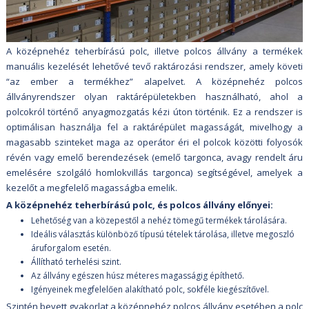
A középnehéz teherbírású polc, illetve polcos állvány a termékek
manuális kezelését lehetővé tevő raktározási rendszer, amely követi
“az ember a termékhez” alapelvet. A középnehéz polcos
állványrendszer olyan raktárépületekben használható, ahol a
polcokról történő anyagmozgatás kézi úton történik. Ez a rendszer is
optimálisan használja fel a raktárépület magasságát, mivelhogy a
magasabb szinteket maga az operátor éri el polcok közötti folyosók
révén vagy emelő berendezések (emelő targonca, avagy rendelt áru
emelésére szolgáló homlokvillás targonca) segítségével, amelyek a
kezelőt a megfelelő magasságba emelik.
A középnehéz teherbírású polc, és polcos állvány előnyei:
Lehetőség van a közepestől a nehéz tömegű termékek tárolására.
Ideális választás különböző típusú tételek tárolása, illetve megoszló
áruforgalom esetén.
Állítható terhelési szint.
Az állvány egészen húsz méteres magasságig építhető.
Igényeinek megfelelően alakítható polc, sokféle kiegészítővel.
Szintén bevett gyakorlat a középnehéz polcos állvány esetében a polc