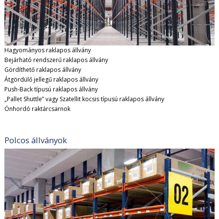
Hagyományos raklapos állvány
Bejárható rendszerű raklapos állvány
Gördíthető raklapos állvány
Átgördülő jellegű raklapos állvány
Push-Back típusú raklapos állvány
„Pallet Shuttle” vagy Szatellit kocsis típusú raklapos állvány
Önhordó raktárcsarnok
Polcos állványok