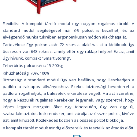
Flexibilis: A kompakt tároló modul egy nagyon rugalmas tároló. A
standard modul segítségével már 3-9 polcot is kezelhet, és az
elvégzendő munka tükrében ergonomikusan módon alakíthatja át.
Tartozékok: Egy polcon akár 72 rekeszt alakíthat ki a ládáknak. Így
összesen van 648 rekesz, amely elfér egy raklap helyen! Ez az, amit
úgy hívunk, kompakt “Smart Storing”.
Teherbírás polconként: 15-200kg
Kihúzhatóság: 70%, 100%
Biztonság: A standard modul úgy van beállítva, hogy illeszkedjen a
padlón a raklapos állványokhoz. Ezeket biztonsági hevederrel a
padlóra rögzíthetjük, a balesetek elkerülése végett. Ha azt szeretné,
hogy a készülék rugalmas kerekeken legyenek, vagy szeretné, hogy
képes legyen mozgatni őket egy teherautón, úgy van egy új,
szabadalmaztatott lock rendszer, ami zárolja az összes polcot, kivéve
azt, amit kihúzott. Közlekedés közben az összes polcot blokkolja.
A kompakt tároló modult mindig előszerelik és tesztelik az átadás előtt.