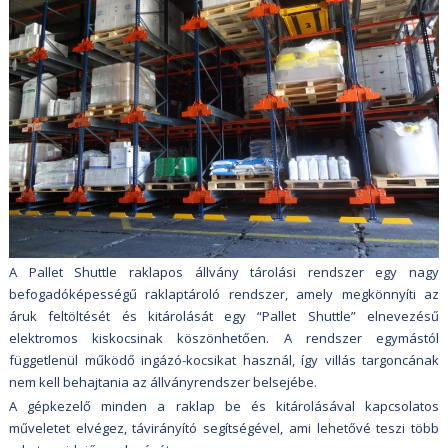
A Pallet Shuttle raklapos állvány tárolási rendszer egy nagy
befogadóképességű raklaptároló rendszer, amely megkönnyíti az
áruk feltöltését és kitárolását egy “Pallet Shuttle” elnevezésű
elektromos kiskocsinak köszönhetően. A rendszer egymástól
függetlenül működő ingázó-kocsikat használ, így villás targoncának
nem kell behajtania az állványrendszer belsejébe.
A gépkezelő minden a raklap be és kitárolásával kapcsolatos
műveletet elvégez, távirányító segítségével, ami lehetővé teszi több