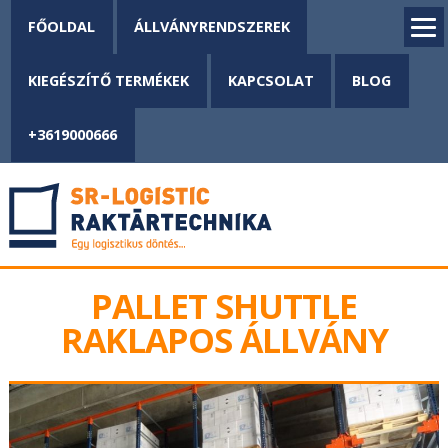
FŐOLDAL
ÁLLVÁNYRENDSZEREK
KIEGÉSZÍTŐ TERMÉKEK
KAPCSOLAT
BLOG
+3619000666
PALLET SHUTTLE
RAKLAPOS ÁLLVÁNY