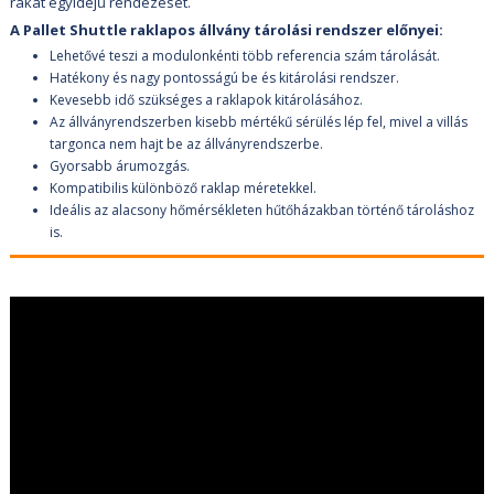
rakat egyidejű rendezését.
A Pallet Shuttle raklapos állvány tárolási rendszer előnyei:
Lehetővé teszi a modulonkénti több referencia szám tárolását.
Hatékony és nagy pontosságú be és kitárolási rendszer.
Kevesebb idő szükséges a raklapok kitárolásához.
Az állványrendszerben kisebb mértékű sérülés lép fel, mivel a villás
targonca nem hajt be az állványrendszerbe.
Gyorsabb árumozgás.
Kompatibilis különböző raklap méretekkel.
Ideális az alacsony hőmérsékleten hűtőházakban történő tároláshoz
is.